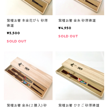
紫檀お箸 本金花びら 砂原
紫檀お箸 金糸 砂原徳雄
徳雄
¥4,950
¥5,500
SOLD OUT
SOLD OUT
紫檀お箸 金糸(２膳入) 砂
紫檀お箸 ひさご 砂原徳雄