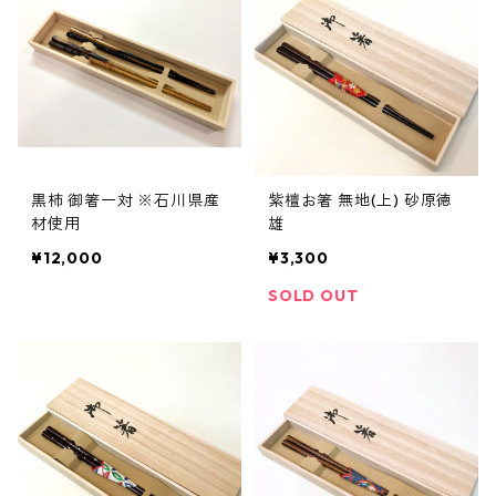
黒柿 御箸一対 ※石川県産
紫檀お箸 無地(上) 砂原徳
材使用
雄
¥12,000
¥3,300
SOLD OUT