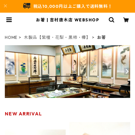
税込10,000円以上ご購入で送料無料！
お箸 | 吉村唐木店 WEBSHOP
HOME
木製品【紫檀・花梨・黒柿・欅】
お箸
NEW ARRIVAL