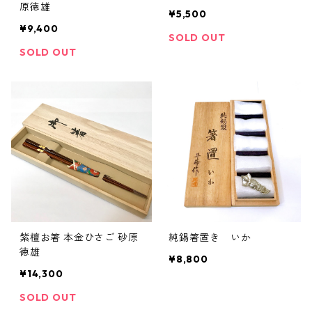
原徳雄
¥5,500
¥9,400
SOLD OUT
SOLD OUT
紫檀お箸 本金ひさご 砂原
純錫箸置き いか
徳雄
¥8,800
¥14,300
SOLD OUT