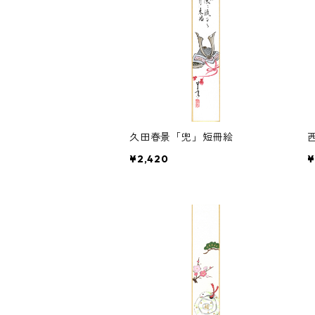
久田春景「兜」短冊絵
¥2,420
¥