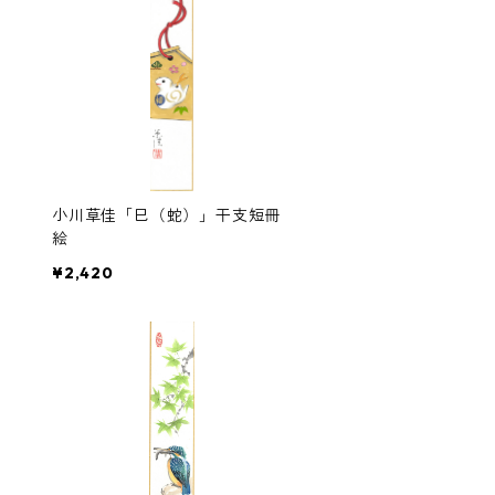
小川草佳「巳（蛇）」干支短冊
絵
¥2,420