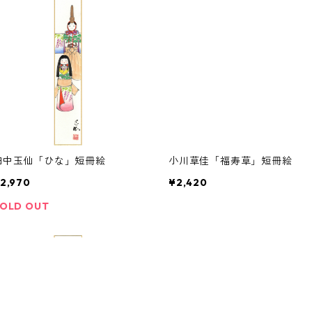
田中玉仙「ひな」短冊絵
小川草佳「福寿草」短冊絵
2,970
¥2,420
OLD OUT