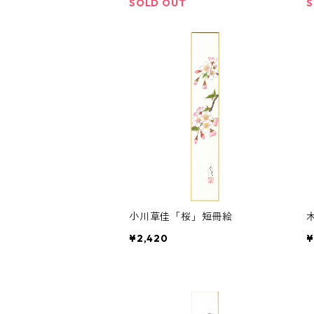
SOLD OUT
S
小川草佳「桜」短冊絵
¥2,420
¥