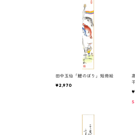
田中玉仙「鯉のぼり」短冊絵
¥2,970
¥
S