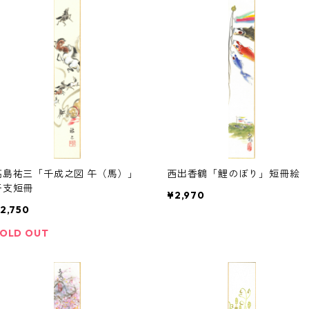
高島祐三「千成之図 午（馬）」
西出香鶴「鯉のぼり」短冊絵
干支短冊
¥2,970
2,750
OLD OUT