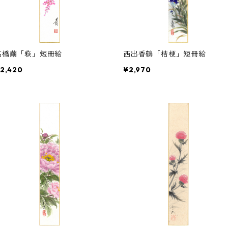
高橋繭「萩」短冊絵
西出香鶴「桔梗」短冊絵
2,420
¥2,970