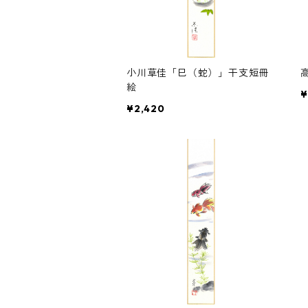
小川草佳「巳（蛇）」干支短冊
絵
¥
¥2,420