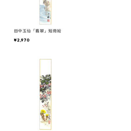
田中玉仙「翡翠」短冊絵
¥2,970