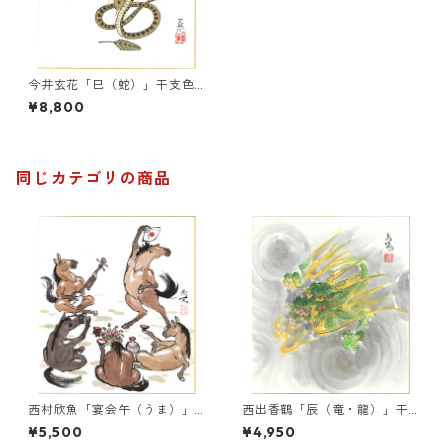
今井玄花「巳（蛇）」干支色
紙絵
¥8,800
同じカテゴリの商品
西村欣魚「宴会午（うま）」
西出香鶴「辰（竜・龍）」干
干支色紙絵
支色紙絵
¥5,500
¥4,950