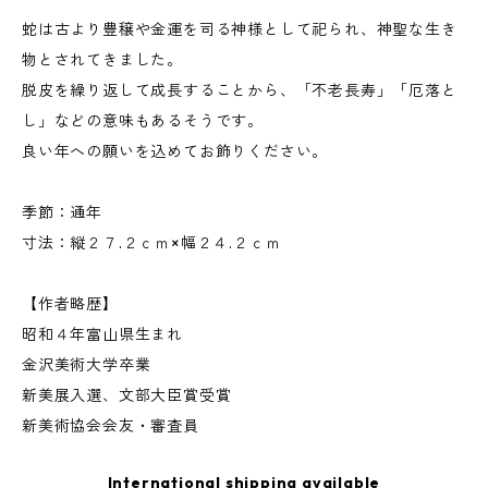
蛇は古より豊穣や金運を司る神様として祀られ、神聖な生き
物とされてきました。
脱皮を繰り返して成長することから、「不老長寿」「厄落と
し」などの意味もあるそうです。
良い年への願いを込めてお飾りください。
季節：通年
寸法：縦２７.２ｃｍ×幅２４.２ｃｍ
【作者略歴】
昭和４年富山県生まれ
金沢美術大学卒業
新美展入選、文部大臣賞受賞
新美術協会会友・審査員
International shipping available