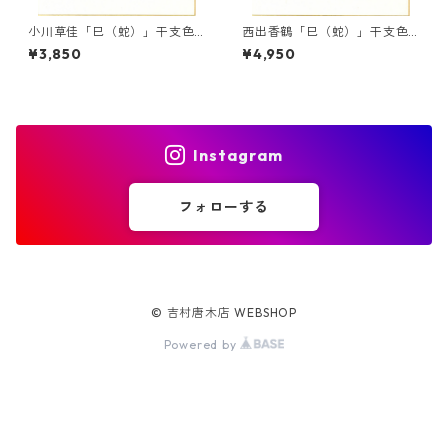
小川草佳「巳（蛇）」干支色
西出香鶴「巳（蛇）」干支色
紙絵
紙絵
¥3,850
¥4,950
Instagram
フォローする
© 吉村唐木店 WEBSHOP
Powered by