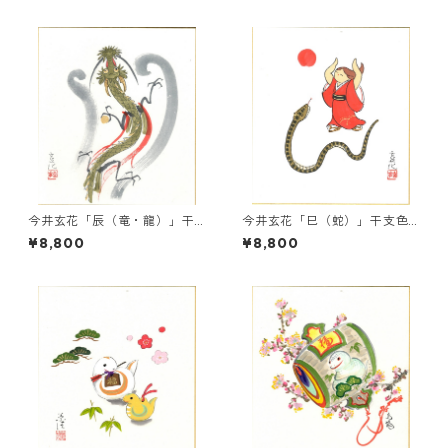
今井玄花「辰（竜・龍）」干
今井玄花「巳（蛇）」干支色
支色紙絵
紙絵
¥8,800
¥8,800