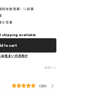
画院常務理事）に師事
賞
賞を受賞
l shipping available
d to cart
にお住まいの方向け
通報する
(20)