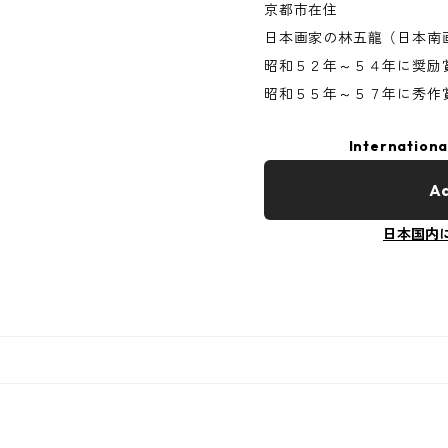
京都市在住
日本画家の林五龍（日本南
昭和５２年～５４年に奨励
昭和５５年～５７年に秀作
Internationa
Ad
日本国内