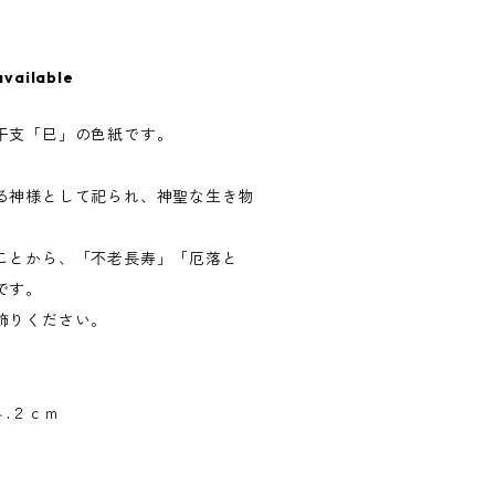
available
干支「巳」の色紙です。
る神様として祀られ、神聖な生き物
ことから、「不老長寿」「厄落と
です。
飾りください。
４.２ｃｍ