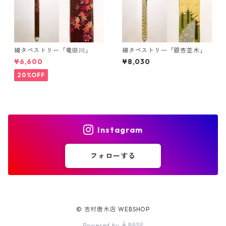
細タペストリー「竜田川」
細タペストリー「銀杏並木」
¥6,600
¥8,030
20%OFF
Instagram
フォローする
© 吉村唐木店 WEBSHOP
Powered by