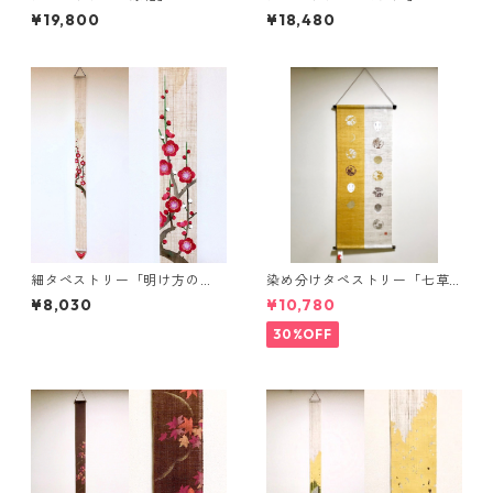
¥19,800
¥18,480
細タペストリー「明け方の
染め分けタペストリー「七草
梅」
月うさぎ」
¥8,030
¥10,780
30%OFF