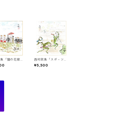
欣魚「猫の花嫁行
西村欣魚「スポ－ツの
色紙絵
秋カエル（運動会）」
00
¥5,500
色紙絵