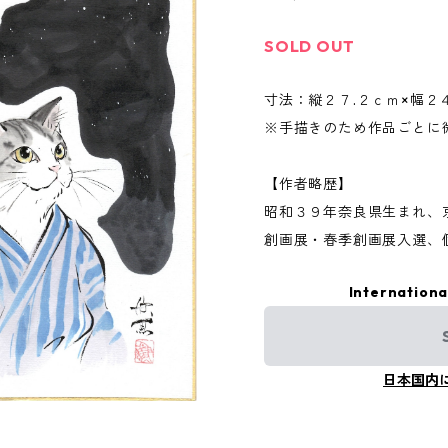
SOLD OUT
寸法：縦２７.２ｃｍ×幅２
※手描きのため作品ごとに
【作者略歴】
昭和３９年奈良県生まれ、
創画展・春季創画展入選、
Internationa
日本国内