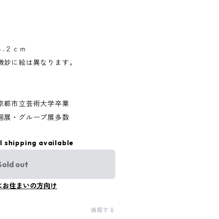
４.２ｃｍ
微妙に絵は異なります。
京都市立芸術大学卒業
個展・グループ展多数
l shipping available
Sold out
にお住まいの方向け
通報する