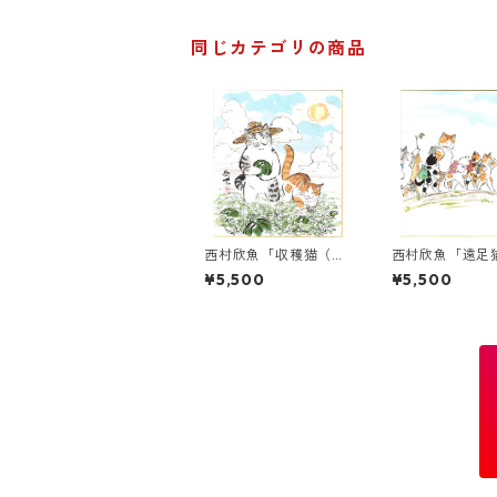
同じカテゴリの商品
西村欣魚「収穫猫（す
西村欣魚「遠足
いか）」色紙絵
紙絵
¥5,500
¥5,500