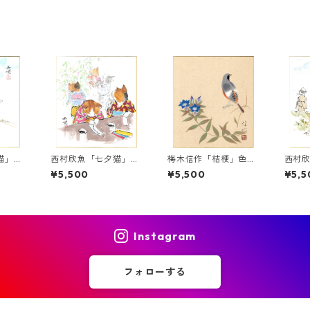
猫」色
西村欣魚「七夕猫」色
梅木信作「桔梗」色紙
西村
紙絵
絵
列」
¥5,500
¥5,500
¥5,5
Instagram
フォローする