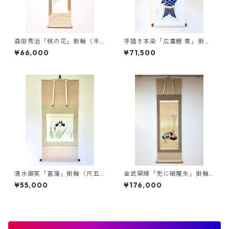
森田秀治「桃の花」掛軸（半
手描き本染「広重鯉 青」掛軸
切立）
仕立て
¥66,000
¥71,500
清水御笑「菖蒲」掛軸（尺五
金武翠輝「兜に破魔矢」掛軸
横）
（尺五立）
¥55,000
¥176,000