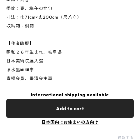
季節：春、端午の節句
寸法：巾71cm×丈200cm（尺八立）
収納箱：桐箱
【作者略歴】
昭和２６年生まれ、岐阜県
日本美術院展入選
県水墨画理事
青樹会員、墨清会主事
International shipping available
Add to cart
日本国内にお住まいの方向け
通報する