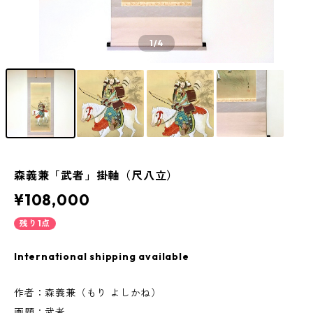
1
/4
森義兼「武者」掛軸（尺八立）
¥108,000
残り1点
International shipping available
作者：森義兼（もり よしかね）
画題：武者