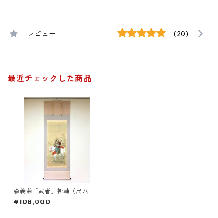
レビュー
(20)
最近チェックした商品
森義兼「武者」掛軸（尺八
立）
¥108,000