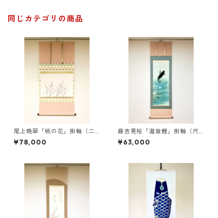
同じカテゴリの商品
尾上晩翠「桃の花」掛軸（二
藤吉晃裕「瀧登鯉」掛軸（尺
尺横）
五立）
¥78,000
¥63,000