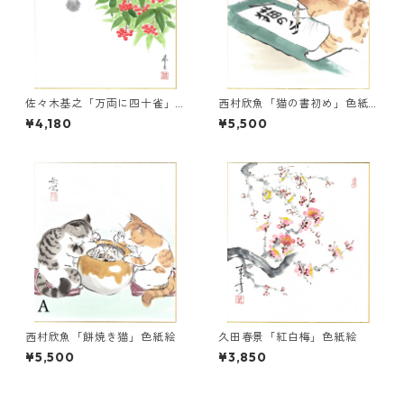
佐々木基之「万両に四十雀」
西村欣魚「猫の書初め」色紙
色紙絵
絵
¥4,180
¥5,500
西村欣魚「餅焼き猫」色紙絵
久田春景「紅白梅」色紙絵
¥5,500
¥3,850