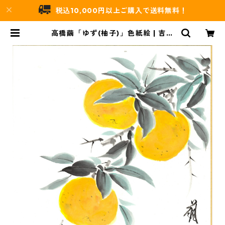
税込10,000円以上ご購入で送料無料！
高橋繭「ゆず(柚子)」色紙絵 | 吉村
唐木店 WEBSHOP