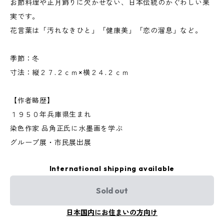
お節料理や正月飾りに欠かせない、日本伝統のかぐわしい果
実です。
花言葉は「汚れなきひと」「健康美」「恋の溜息」など。
季節：冬
寸法：縦２７.２ｃｍ×横２４.２ｃｍ
【作者略歴】
１９５０年兵庫県生まれ
染色作家 品角正氏に水墨画を学ぶ
グループ展・市民展出展
International shipping available
Sold out
日本国内にお住まいの方向け