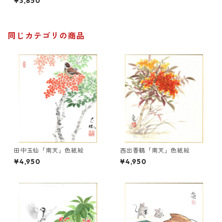
¥3,850
同じカテゴリの商品
田中玉仙「南天」色紙絵
西出香鶴「南天」色紙絵
¥4,950
¥4,950