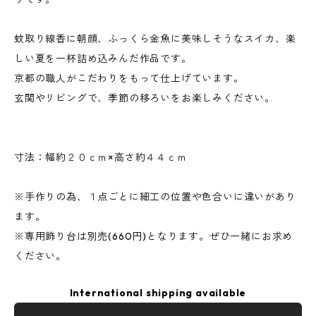
蚊取り線香に朝顔、ふっくら金魚に美味しそうなスイカ、楽
しい夏を一杯詰め込みんだ作品です。
京都の職人がこだわりをもって仕上げています。
玄関やリビングで、季節の移ろいをお楽しみください。
寸法：幅約２０ｃｍ×高さ約４４ｃｍ
※手作りの為、１点ごとに細工の位置や色合いに違いがあり
ます。
※専用飾り台は別売(660円)となります。ぜひ一緒にお求め
ください。
International shipping available