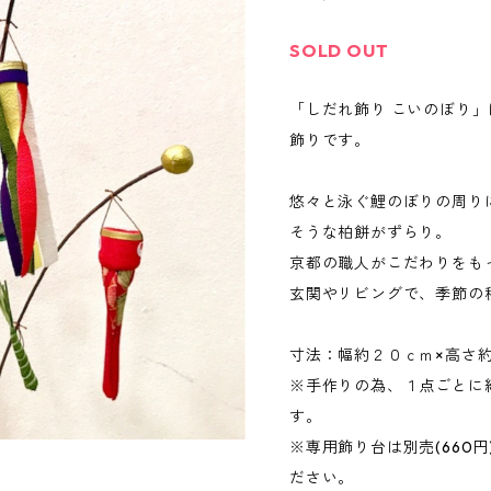
SOLD OUT
「しだれ飾り こいのぼり
飾りです。
悠々と泳ぐ鯉のぼりの周り
そうな柏餅がずらり。
京都の職人がこだわりをも
玄関やリビングで、季節の
寸法：幅約２０ｃｍ×高
※手作りの為、１点ごとに
す。
※専用飾り台は別売(660
ださい。