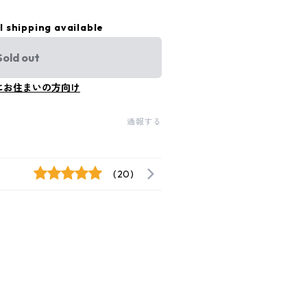
l shipping available
Sold out
にお住まいの方向け
通報する
(20)