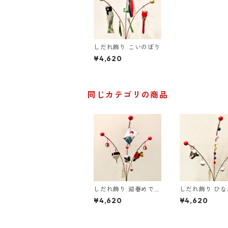
しだれ飾り こいのぼり
¥4,620
同じカテゴリの商品
しだれ飾り 迎春めでた
しだれ飾り ひ
し
¥4,620
¥4,620