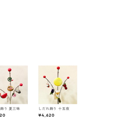
飾り 夏三昧
しだれ飾り 十五夜
20
¥4,620