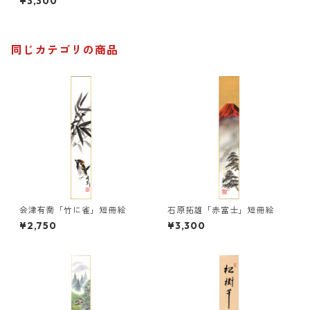
¥3,300
同じカテゴリの商品
会津有喬「竹に雀」短冊絵
石原拓雄「赤富士」短冊絵
¥2,750
¥3,300