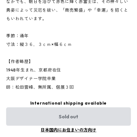
なかでも、朝日を浴びて赤色に輝く赤富士は、その神々しい
勇姿によって災厄を祓い、「商売繁盛」や「幸運」を招くと
もいわれています。
季節：通年
寸法：縦３６．３ｃｍ×幅６ｃｍ
【作者略歴】
1948年生まれ、京都府在住
大阪デザイナー学院卒業
師：松田雲峰、無所属、個展３回
International shipping available
Sold out
日本国内にお住まいの方向け