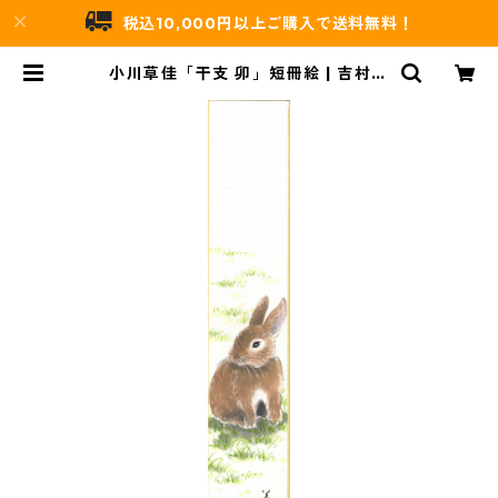
税込10,000円以上ご購入で送料無料！
小川草佳「干支 卯」短冊絵 | 吉村唐
木店 WEBSHOP