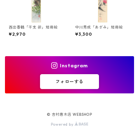
西出香鶴「干支 卯」短冊絵
中川秀成「あざみ」短冊絵
¥2,970
¥3,300
Instagram
フォローする
© 吉村唐木店 WEBSHOP
Powered by