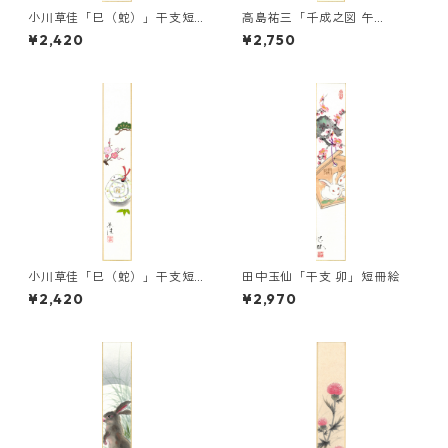
小川草佳「巳（蛇）」干支短
高島祐三「千成之図 午
冊絵
（馬）」干支短冊
¥2,420
¥2,750
小川草佳「巳（蛇）」干支短
田中玉仙「干支 卯」短冊絵
冊絵
¥2,420
¥2,970