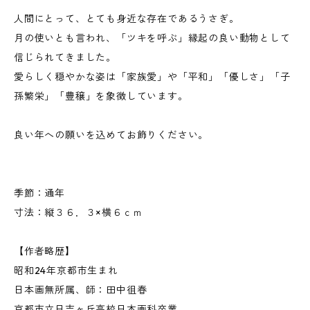
人間にとって、とても身近な存在であるうさぎ。
月の使いとも言われ、「ツキを呼ぶ」縁起の良い動物として
信じられてきました。
愛らしく穏やかな姿は「家族愛」や「平和」「優しさ」「子
孫繁栄」「豊穣」を象徴しています。
良い年への願いを込めてお飾りください。
季節：通年
寸法：縦３６．３×横６ｃｍ
【作者略歴】
昭和24年京都市生まれ
日本画無所属、師：田中徂春
京都市立日吉ヶ丘高校日本画科卒業