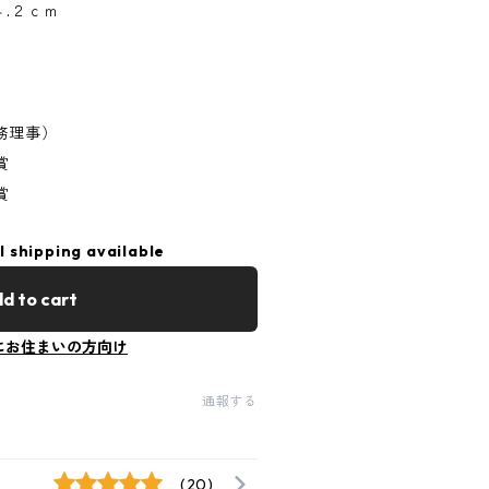
４.２ｃｍ
務理事）
賞
賞
l shipping available
d to cart
にお住まいの方向け
通報する
(20)