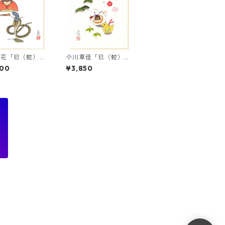
玄花「巳（蛇）」
小川草佳「巳（蛇）」
色紙絵
干支色紙絵
800
¥3,850