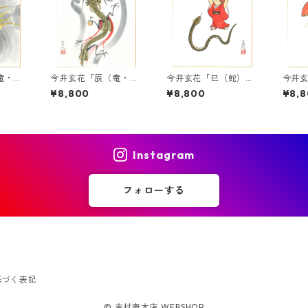
竜・
今井玄花「辰（竜・
今井玄花「巳（蛇）」
今井
絵
龍）」干支色紙絵
干支色紙絵
干支
¥8,800
¥8,800
¥8,
Instagram
フォローする
基づく表記
© 吉村唐木店 WEBSHOP