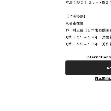
寸法：縦２７.２ｃｍ×横２
【作者略歴】
京都市在住
師 林五龍（日本南画院常
昭和５２年～５４年 奨励
昭和５５年～５７年 秀作
Internationa
Ad
日本国内