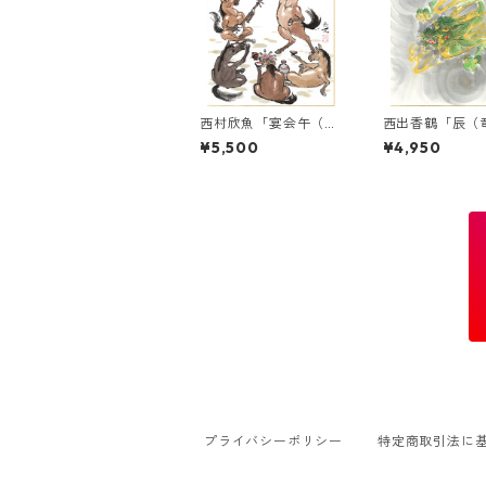
西村欣魚「宴会午（う
西出香鶴「辰（
ま）」干支色紙絵
龍）」干支色紙
¥5,500
¥4,950
プライバシーポリシー
特定商取引法に