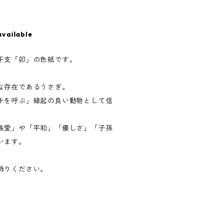
available
干支「卯」の色紙です。
な存在であるうさぎ。
キを呼ぶ」縁起の良い動物として信
族愛」や「平和」「優しさ」「子孫
います。
飾りください。