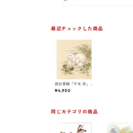
最近チェックした商品
西出香鶴「干支 卯」色
紙絵
¥4,950
同じカテゴリの商品