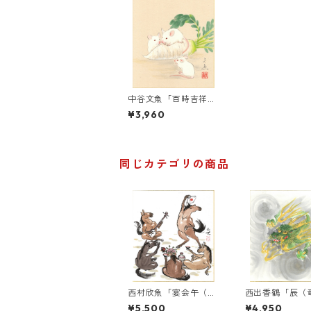
中谷文魚「百時吉祥」
色紙 干支子
¥3,960
同じカテゴリの商品
西村欣魚「宴会午（う
西出香鶴「辰（
ま）」干支色紙絵
龍）」干支色紙
¥5,500
¥4,950