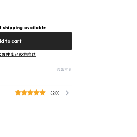
l shipping available
d to cart
にお住まいの方向け
通報する
(20)