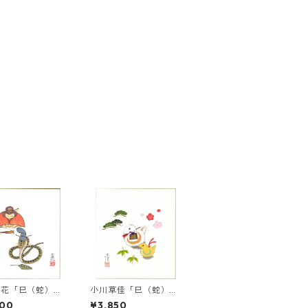
玄花「巳（蛇）」
小川草佳「巳（蛇）」
色紙絵
干支色紙絵
800
¥3,850