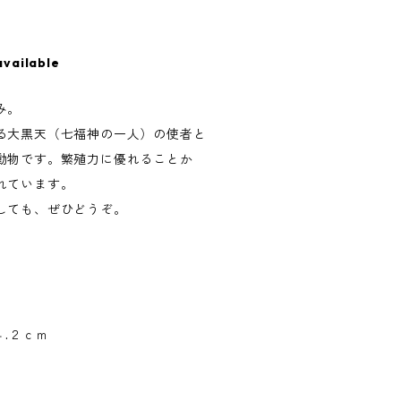
available
み。
る大黒天（七福神の一人）の使者と
動物です。繁殖力に優れることか
れています。
しても、ぜひどうぞ。
４.２ｃｍ