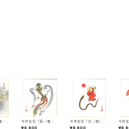
竜・
今井玄花「辰（竜・
今井玄花「巳（蛇）」
今井
絵
龍）」干支色紙絵
干支色紙絵
干支
¥8,800
¥8,800
¥8,