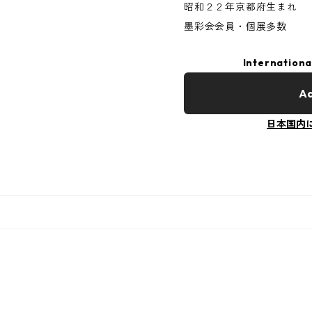
昭和２２年京都府生まれ
墨彩会会員・個展多数
Internationa
Ad
日本国内