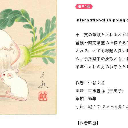
残り1点
International shipping 
十二支の筆頭とされるねず
豊穣や商売繁盛の神様であ
される、とても縁起の良い
ら、子孫繁栄の象徴ともさ
子年生まれの方のお守りと
作者：中谷文魚
画題：百事吉祥（干支子）
季節：通年
寸法：縦２７.２ｃｍ×横２
【作者略歴】