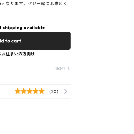
円)となります。ぜひ一緒にお求めく
l shipping available
d to cart
にお住まいの方向け
通報する
(20)