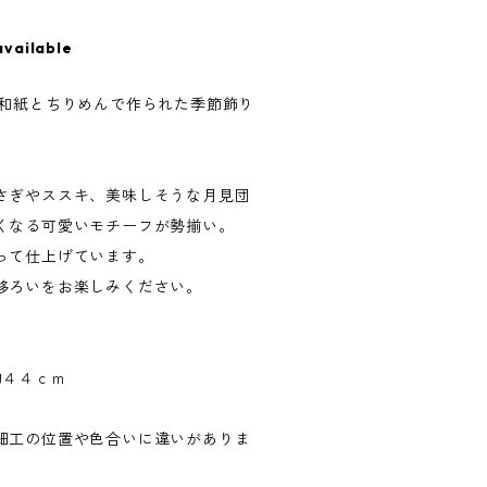
available
、和紙とちりめんで作られた季節飾り
さぎやススキ、美味しそうな月見団
くなる可愛いモチーフが勢揃い。
って仕上げています。
移ろいをお楽しみください。
約４４ｃｍ
細工の位置や色合いに違いがありま