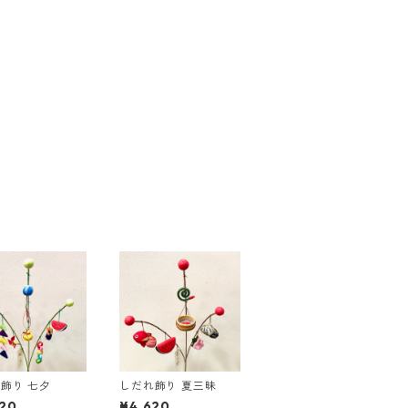
飾り 七夕
しだれ飾り 夏三昧
20
¥4,620