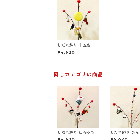
しだれ飾り 十五夜
¥4,620
同じカテゴリの商品
しだれ飾り 迎春めでた
しだれ飾り ひ
し
¥4,620
¥4,620