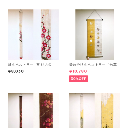
細タペストリー「明け方の
染め分けタペストリー「七草
梅」
月うさぎ」
¥8,030
¥10,780
30%OFF