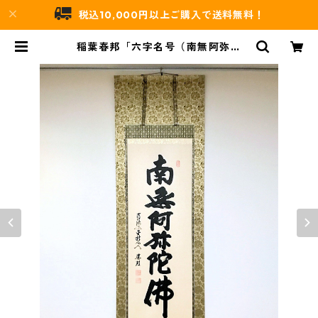
税込10,000円以上ご購入で送料無料！
稲葉春邦「六字名号（南無阿弥陀
仏）」掛軸（尺五立） | 吉村唐木店
WEBSHOP