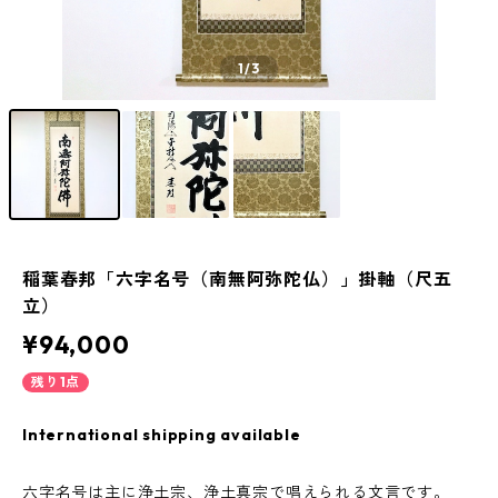
1
/3
稲葉春邦「六字名号（南無阿弥陀仏）」掛軸（尺五
立）
¥94,000
残り1点
International shipping available
六字名号は主に浄土宗、浄土真宗で唱えられる文言です。