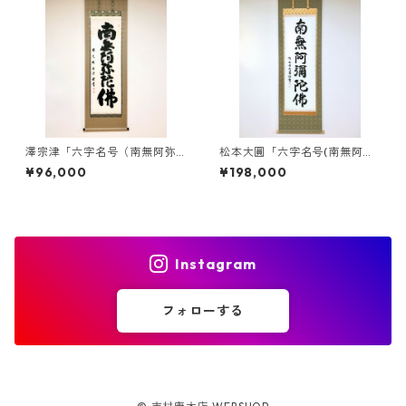
澤宗津「六字名号（南無阿弥
松本大圓「六字名号(南無阿弥
陀仏）」 掛軸（尺五立）
陀仏)」掛軸(尺五立)
¥96,000
¥198,000
Instagram
フォローする