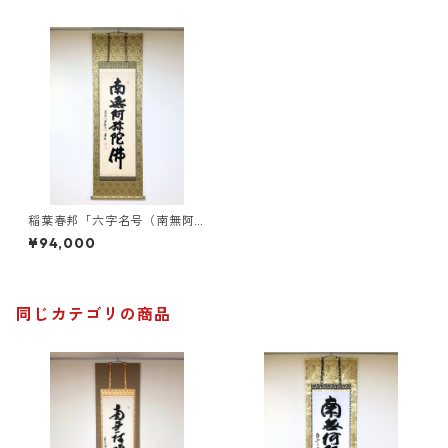
稲葉春邦「六字名号（南無阿
弥陀仏）」掛軸（尺五立）
¥94,000
同じカテゴリの商品