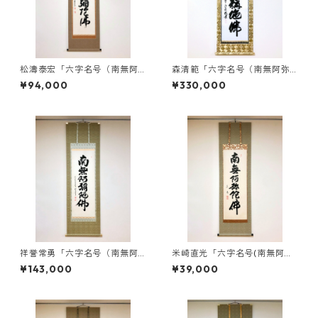
松濤泰宏「六字名号（南無阿
森清範「六字名号（南無阿弥
弥陀仏）」掛軸（尺五立）
陀仏）」掛軸（尺五立・本金
¥94,000
¥330,000
欄表装）
祥誉常勇「六字名号（南無阿
米崎直光「六字名号(南無阿弥
弥陀仏）」掛軸(尺五立)
陀仏)」掛軸(尺五立)
¥143,000
¥39,000