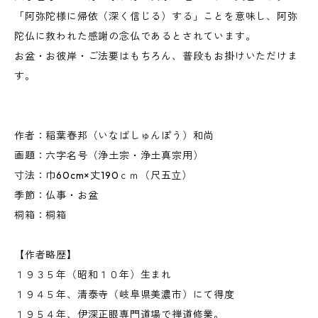
「阿弥陀様に帰依（深く信じる）する」ことを意味し、阿弥
陀仏に救われた感謝の念仏であるとされています。
お盆・お彼岸・ご法要はもちろん、普段もお掛けいただけま
す。
作者：稲葉春邦（いなばしゅんぽう）和尚
画題：六字名号（浄土宗・浄土真宗用）
寸法：巾60cm×丈190ｃｍ（尺五立）
季節：仏事・お盆
桐箱：桐箱
【作者略歴】
１９３５年（昭和１０年）生まれ
１９４５年、清泰寺（岐阜県美濃市）にて得度
１９５４年、伊深正眼専門道場で禅道修業。