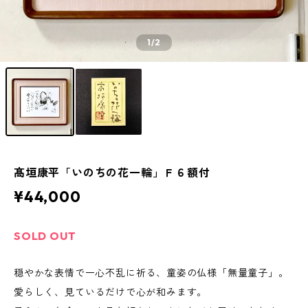
1
/2
髙垣康平「いのちの花一輪」Ｆ６額付
¥44,000
SOLD OUT
穏やかな表情で一心不乱に祈る、童姿の仏様「無量童子」。
愛らしく、見ているだけで心が和みます。