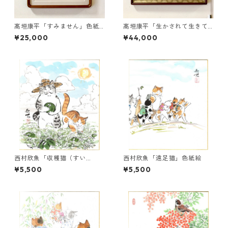
髙垣康平「すみません」色紙
髙垣康平「生かされて生きて
額付
いる」Ｆ６額付
¥25,000
¥44,000
西村欣魚「収穫猫（すい
西村欣魚「遠足猫」色紙絵
か）」色紙絵
¥5,500
¥5,500