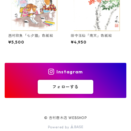
西村欣魚「七夕猫」色紙絵
田中玉仙「南天」色紙絵
¥5,500
¥4,950
Instagram
フォローする
© 吉村唐木店 WEBSHOP
Powered by