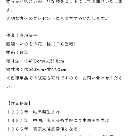
柔らかい色合いの上品な額をセットにしてお届けいたしま
す。
大切な方へのプレゼントにもおすすめいたします。
作者：髙垣康平
画題：いのちの花一輪（Ｆ６色紙）
季節：通年
絵寸法：巾41.0cm×丈31.8cm
額寸法：巾56.0cm×丈47.0cm
※色紙単品での販売も可能ですので、お問い合わせくださ
い。
【作者略歴】
１９３５年 岐阜県生まれ
１９８４年 中国、南京芸術学院にて中国画を学ぶ
１９８６年 真宗大谷派僧侶となる