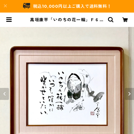
税込10,000円以上ご購入で送料無料！
髙垣康平「いのちの花一輪」Ｆ６額
付 | 吉村唐木店 WEBSHOP