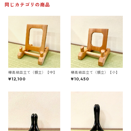
同じカテゴリの商品
欅高級皿立て（額立）【中】
欅高級皿立て（額立）【小】
¥12,100
¥10,450