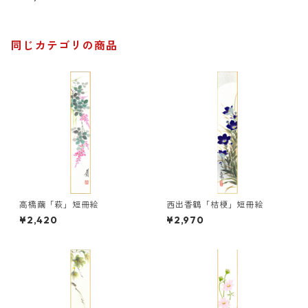
同じカテゴリの商品
高橋繭「萩」短冊絵
西出香鶴「桔梗」短冊絵
¥2,420
¥2,970