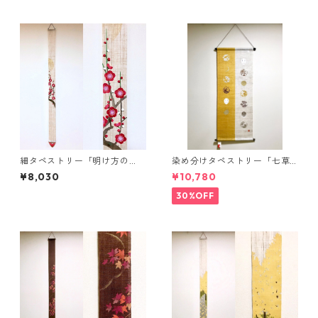
細タペストリー「明け方の
染め分けタペストリー「七草
梅」
月うさぎ」
¥8,030
¥10,780
30%OFF