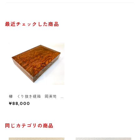
最近チェックした商品
欅 くり抜き硯箱 岡英司
特上杢
¥88,000
同じカテゴリの商品