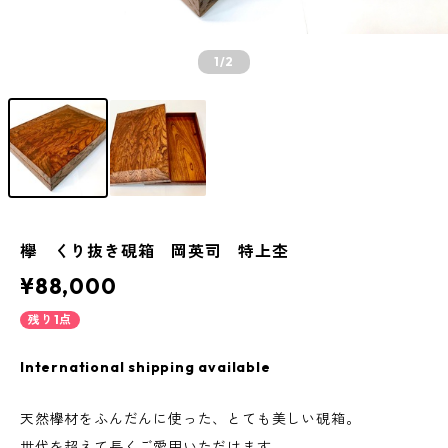
1
/2
欅 くり抜き硯箱 岡英司 特上杢
¥88,000
残り1点
International shipping available
天然欅材をふんだんに使った、とても美しい硯箱。
世代を超えて長くご愛用いただけます。