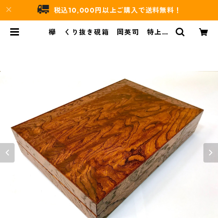
税込10,000円以上ご購入で送料無料！
欅 くり抜き硯箱 岡英司 特上杢
| 吉村唐木店 WEBSHOP