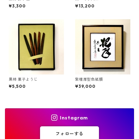
¥3,300
¥13,200
黒柿 菓子ようじ
紫檀厚型色紙額
¥5,500
¥39,000
Instagram
フォローする