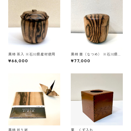
黒柿 茶入 ※石川県産材使用
黒柿 棗（なつめ） ※石川県産
材使用
¥66,000
¥77,000
黒柿 折り紙
栗 くず入れ