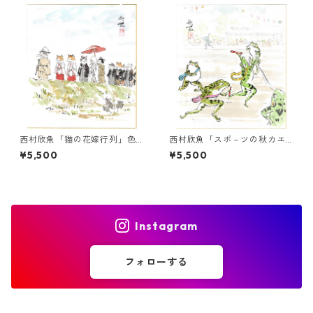
西村欣魚「猫の花嫁行列」色
西村欣魚「スポ－ツの秋カエ
紙絵
ル（運動会）」色紙絵
¥5,500
¥5,500
Instagram
フォローする