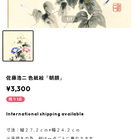
1
/1
佐藤浩二 色紙絵「朝顔」
¥3,300
残り1点
International shipping available
寸法：縦２７.２ｃｍ×幅２４.２ｃｍ
※手描きの為、絵は一点ごとに異なります。