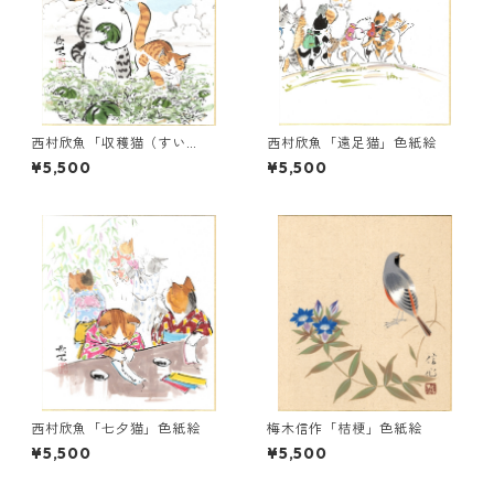
西村欣魚「収穫猫（すい
西村欣魚「遠足猫」色紙絵
か）」色紙絵
¥5,500
¥5,500
西村欣魚「七夕猫」色紙絵
梅木信作「桔梗」色紙絵
¥5,500
¥5,500