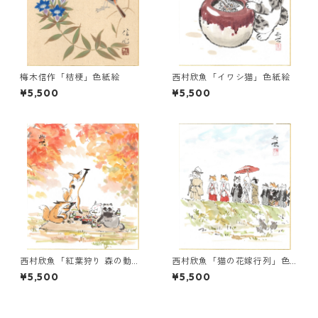
梅木信作「桔梗」色紙絵
西村欣魚「イワシ猫」色紙絵
¥5,500
¥5,500
西村欣魚「紅葉狩り 森の動
西村欣魚「猫の花嫁行列」色
物」色紙絵
紙絵
¥5,500
¥5,500