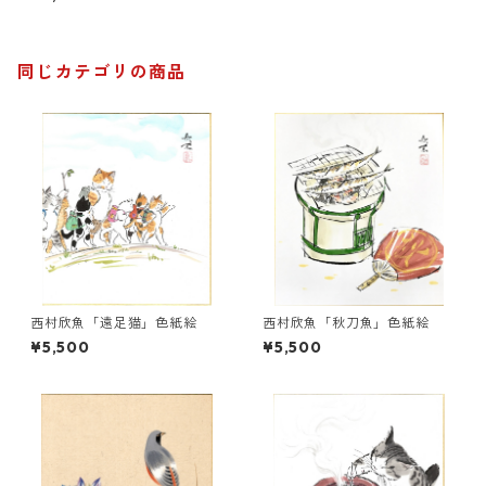
同じカテゴリの商品
西村欣魚「遠足猫」色紙絵
西村欣魚「秋刀魚」色紙絵
¥5,500
¥5,500