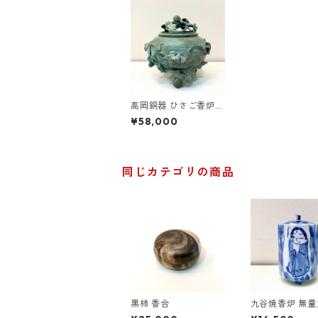
高岡銅器 ひさご香炉
須賀月芳
¥58,000
同じカテゴリの商品
黒柿 香合
九谷焼香炉 無量
髙垣康平