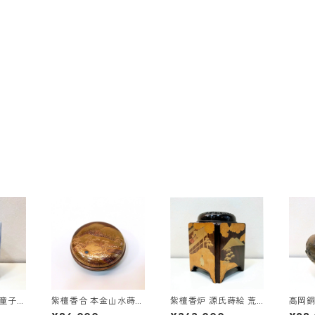
童子
紫檀香合 本金山水蒔絵
紫檀香炉 源氏蒔絵 荒
高岡銅
荒木省山
木省山
田宏(