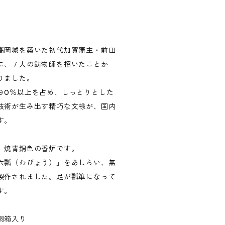
高岡城を築いた初代加賀藩主・前田
に、７人の鋳物師を招いたことか
りました。
９0％以上を占め、しっとりとした
技術が生み出す精巧な文様が、国内
す。
、焼青銅色の香炉です。
六瓢（むびょう）」をあしらい、無
製作されました。足が瓢箪になって
す。
桐箱入り