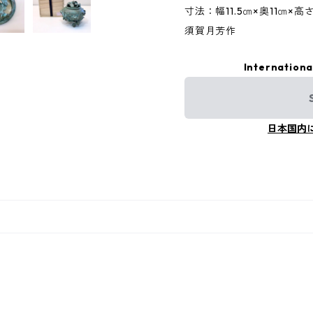
寸法：幅11.5㎝×奥11㎝×高さ
須賀月芳作
Internationa
日本国内