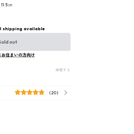
11.5㎝
l shipping available
Sold out
にお住まいの方向け
通報する
(20)