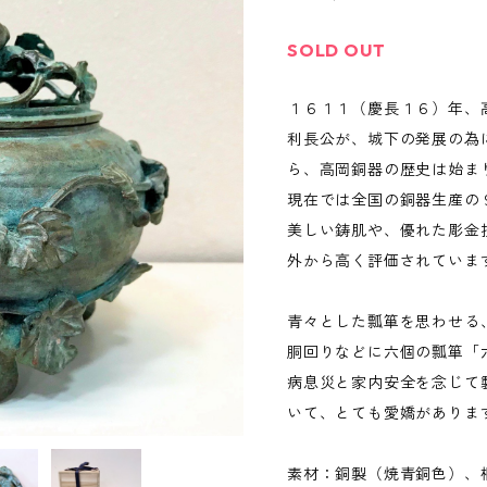
SOLD OUT
１６１１（慶長１６）年、
利長公が、城下の発展の為
ら、高岡銅器の歴史は始ま
現在では全国の銅器生産の
美しい鋳肌や、優れた彫金
外から高く評価されていま
青々とした瓢箪を思わせる
胴回りなどに六個の瓢箪「
病息災と家内安全を念じて
いて、とても愛嬌がありま
素材：銅製（焼青銅色）、