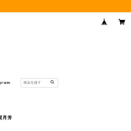
gram
賀月芳