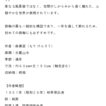
単なる風景画ではなく、世間のしがらみから遠く離れた、心
穏やかな世界が表現されています。
掛軸の最も一般的な構図であり、一年を通して飾れるため、
初めての掛軸にもおすすめです。
作者：森兼窓（もり けんそう）
画題：水墨山水
季節：通年
寸法：巾６０cm×丈１９３cm（軸先含む）
収納箱：桐箱
【作者略歴】
１９５１年（昭和２６年）岐阜県出身
師：純男
院展入選、院展研究会員