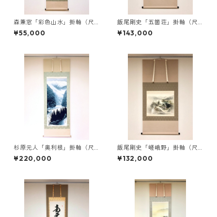
森兼窓「彩色山水」掛軸（尺
飯尾剛史「五箇荘」掛軸（尺
五立）
八横）
¥55,000
¥143,000
杉原元人「奥利根」掛軸（尺
飯尾剛史「嵯峨野」掛軸（尺
八立）
八横）
¥220,000
¥132,000