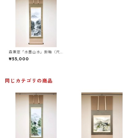
森兼窓「水墨山水」掛軸（尺
五立）
¥55,000
同じカテゴリの商品