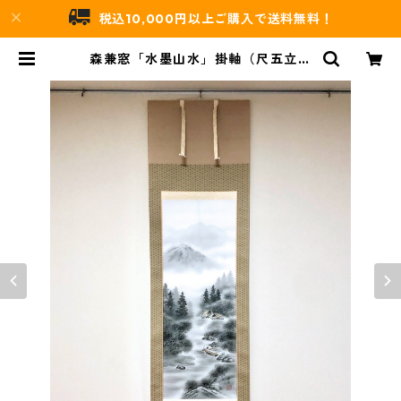
税込10,000円以上ご購入で送料無料！
森兼窓「水墨山水」掛軸（尺五立）
| 吉村唐木店 WEBSHOP