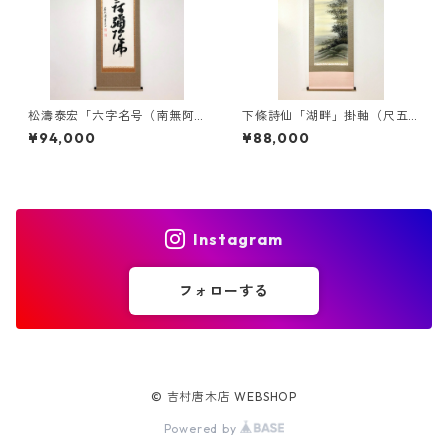
松濤泰宏「六字名号（南無阿
下條詩仙「湖畔」掛軸（尺五
弥陀仏）」掛軸（尺五立）
立）
¥94,000
¥88,000
Instagram
フォローする
© 吉村唐木店 WEBSHOP
Powered by